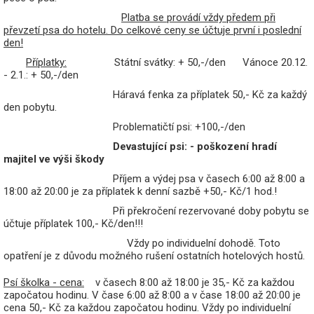
Platba se provádí vždy předem při
převzetí psa do hotelu. Do celkové ceny se účtuje první i poslední
den!
Příplatky:
Státní svátky: + 50,-/den Vánoce 20.12.
- 2.1.: + 50,-/den
Háravá fenka za příplatek 50,- Kč za každý
den pobytu.
Problematičtí psi: +100,-/den
Devastující psi: - poškození hradí
majitel ve výši škody
Příjem a výdej psa v časech 6:00 až 8:00 a
18:00 až 20:00 je za příplatek k denní sazbě +50,- Kč/1 hod.!
Při překročení rezervované doby pobytu se
účtuje příplatek 100,- Kč/den!!!
Vždy po individuelní dohodě.
Toto
opatření je z důvodu možného rušení ostatních hotelových hostů.
Psí školka - cena:
v časech 8:00 až 18:00 je 35,- Kč za každou
započatou hodinu. V čase 6:00 až 8:00 a v čase 18:00 až 20:00 je
cena 50,- Kč za každou započatou hodinu. Vždy po individuelní