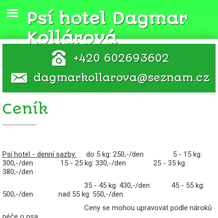
Psí hotel Dagmar
Kollárová
+420 602693602
dagmarkollarova@seznam.cz
Ceník
Psí hotel - denní sazby:
do 5 kg: 250,-/den 5 - 15 kg:
300,-/den 15 - 25 kg: 330,-/den 25 - 35 kg:
380,-/den
35 - 45 kg: 430,-/den 45 - 55 kg:
500,-/den nad 55 kg: 550,-/den
Ceny se mohou upravovat podle nároků
péče o psa.