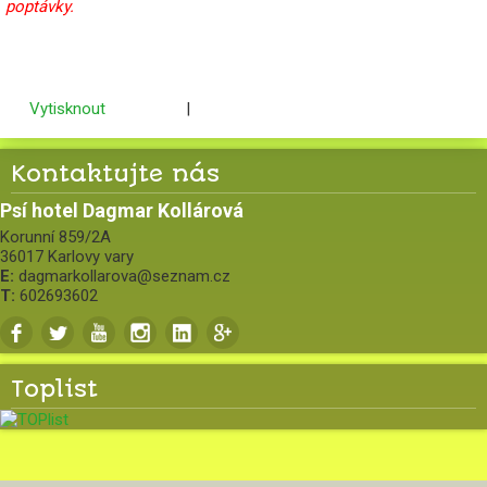
poptávky.
Vytisknout
|
Kontaktujte nás
Psí hotel Dagmar Kollárová
Korunní 859/2A
36017 Karlovy vary
E:
dagmarkollarova@seznam.cz
T:
602693602
.
.
.
.
.
.
Toplist