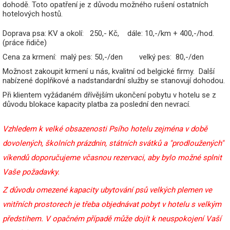
dohodě. Toto opatření je z důvodu možného rušení ostatních
hotelových hostů.
Doprava psa: KV a okolí: 250,- Kč, dále: 10,-/km + 400,-/hod.
(práce řidiče)
Cena za krmení: malý pes: 50,-/den velký pes: 80,-/den
Možnost zakoupit krmení u nás, kvalitní od belgické firmy. Další
nabízené doplňkové a nadstandardní služby se stanovují dohodou.
Při klientem vyžádaném dřívějším ukončení pobytu v hotelu se z
důvodu blokace kapacity platba za poslední den nevrací.
Vzhledem k velké obsazenosti Psího hotelu zejména v době
dovolených, školních prázdnin, státních svátků a "prodloužených"
víkendů doporučujeme včasnou rezervaci, aby bylo možné splnit
Vaše požadavky.
Z důvodu omezené kapacity ubytování psů velkých plemen ve
vnitřních prostorech je třeba objednávat pobyt v hotelu s velkým
předstihem. V opačném případě může dojít k neuspokojení Vaší